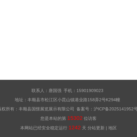
联系人：唐国强 手机：15901909023
地址：丰顺县市松江区小昆山镇港业路158弄2号K294幢
版权所有：丰顺县国憬展览展示有限公司 备案号：
沪ICP备2025141952
15302
您是本站的第
位访客
1242
本网站已经安全稳定运行
天
分站更新
|
地区